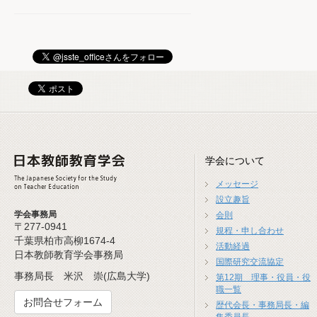
学会について
メッセージ
設立趣旨
学会事務局
会則
〒277-0941
規程・申し合わせ
千葉県柏市高柳1674-4
活動経過
日本教師教育学会事務局
国際研究交流協定
事務局長 米沢 崇(広島大学)
第12期 理事・役員・役
職一覧
お問合せフォーム
歴代会長・事務局長・編