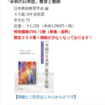
「令和の日本型」教育と教師
日本教師教育学会 編
Ａ５版 104 頁程度
学文社 刊
定価： ￥1,100 （本体1,000円＋税）
特別価格\700／1冊（単価・送料）
限定２５０冊！残部が少なくなっております！
【
詳細とご注文はこちらからどうぞ
】