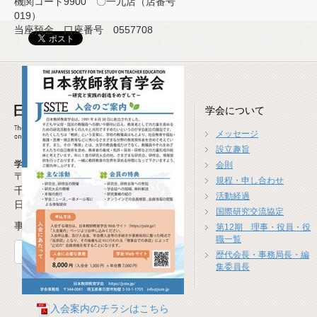
機関コード9900 〇一九店（店番号
019）
当座預金 口座番号 0557708
学会について
メッセージ
設立趣旨
学会事務局
会則
〒277-0941
規程・申し合わせ
千葉県柏市高柳1674-4
活動経過
日本教師教育学会事務局
国際研究交流協定
事務局長 米沢 崇(広島大学)
第12期 理事・役員・役
職一覧
お問合せフォーム
歴代会長・事務局長・編
集委員長
入会案内のチラシはこちら