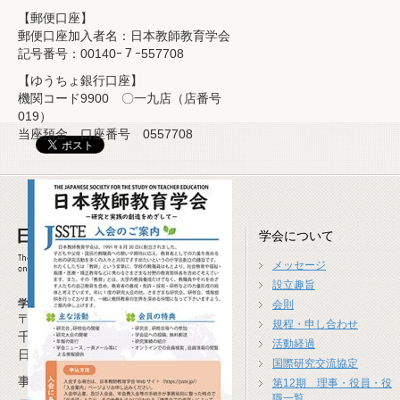
【郵便口座】
郵便口座加入者名：日本教師教育学会
記号番号：00140ｰ７ｰ557708
【ゆうちょ銀行口座】
機関コード9900 〇一九店（店番号
019）
当座預金 口座番号 0557708
学会について
メッセージ
設立趣旨
学会事務局
会則
〒277-0941
規程・申し合わせ
千葉県柏市高柳1674-4
活動経過
日本教師教育学会事務局
国際研究交流協定
事務局長 米沢 崇(広島大学)
第12期 理事・役員・役
職一覧