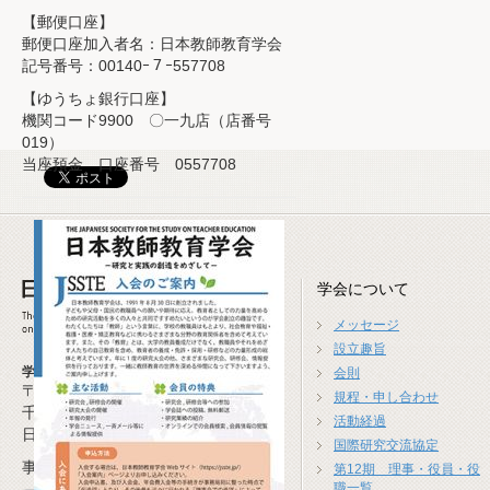
【郵便口座】
郵便口座加入者名：日本教師教育学会
記号番号：00140ｰ７ｰ557708
【ゆうちょ銀行口座】
機関コード9900 〇一九店（店番号
019）
当座預金 口座番号 0557708
学会について
メッセージ
設立趣旨
学会事務局
会則
〒277-0941
規程・申し合わせ
千葉県柏市高柳1674-4
活動経過
日本教師教育学会事務局
国際研究交流協定
事務局長 米沢 崇(広島大学)
第12期 理事・役員・役
職一覧