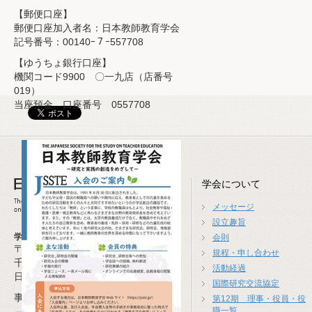
【郵便口座】
郵便口座加入者名：日本教師教育学会
記号番号：00140ｰ７ｰ557708
【ゆうちょ銀行口座】
機関コード9900 〇一九店（店番号
019）
当座預金 口座番号 0557708
学会について
メッセージ
設立趣旨
学会事務局
会則
〒277-0941
規程・申し合わせ
千葉県柏市高柳1674-4
活動経過
日本教師教育学会事務局
国際研究交流協定
事務局長 米沢 崇(広島大学)
第12期 理事・役員・役
職一覧