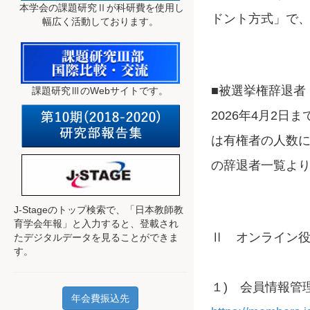
本学会の課題研究Ⅱが科研費を使用し
ドント方式」で
幅広く活動しております。
■被選挙権辞退者
課題研究ⅢのWebサイトです。
2026年4月2
は有権者の人数
の辞退者一覧よ
J-Stageのトップ検索で、
「日本教師教
育学会年報」と入力すると、登載され
Ⅱ オンライン
たデジタルデータを見ることができま
す。
１) 会員情報管
年会費振込先