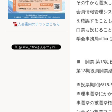
その中から選択
会員情報管理シ
を確認すること
入会案内のチラシはこちら
白票も投じること
学会事務局office
Ⅲ 開票 第13
第13期役員開票
※投票期間(6/1
※理事選挙にか
事選挙の被選挙
ンライン投票マ