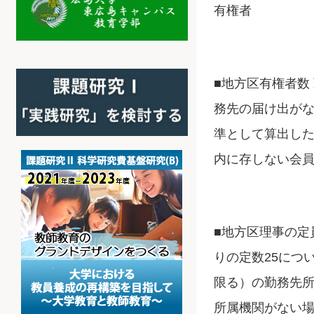
有権者
■地方区有権者数
務先の届け出が
準として算出した
内に存しない会
■地方区理事の定
りの定数25につ
限る）の勤務先
所属機関がない