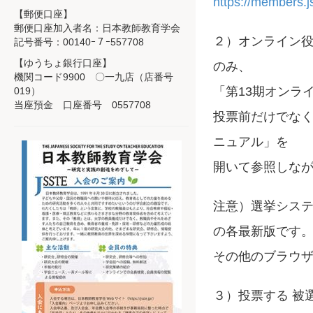
https://members.js
【郵便口座】
郵便口座加入者名：日本教師教育学会
２）オンライン役
記号番号：00140ｰ７ｰ557708
【ゆうちょ銀行口座】
のみ、
機関コード9900 〇一九店（店番号
「第13期オンラ
019）
当座預金 口座番号 0557708
投票前だけでな
ニュアル」を
開いて参照しな
注意）選挙システムの対
の各最新版です
その他のブラウ
３）投票する 被