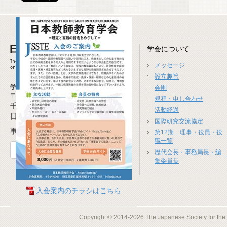
学会について
メッセージ
設立趣旨
学会事務局
会則
〒277-0941
規程・申し合わせ
千葉県柏市高柳1674-4
活動経過
日本教師教育学会事務局
国際研究交流協定
事務局長 米沢 崇(広島大学)
第12期 理事・役員・役
職一覧
お問合せフォーム
歴代会長・事務局長・編
集委員長
入会案内のチラシはこちら
Copyright © 2014-2026 The Japanese Society for the S