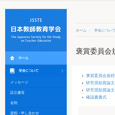
ホーム
学会につい
褒賞委員会
褒賞委員会規程
メッセージ
研究奨励賞論文
研究奨励賞論文
設立趣旨
確認書書式
会則
規程・申し合わせ