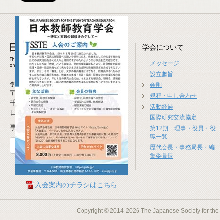
学会について
メッセージ
設立趣旨
学会事務局
会則
〒277-0941
規程・申し合わせ
千葉県柏市高柳1674-4
活動経過
日本教師教育学会事務局
国際研究交流協定
事務局長 米沢 崇(広島大学)
第12期 理事・役員・役
職一覧
お問合せフォーム
歴代会長・事務局長・編
集委員長
入会案内のチラシはこちら
Copyright © 2014-2026 The Japanese Society for the S