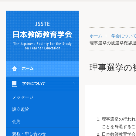
ホーム
学会につい
理事選挙の被選挙権辞
理事選挙の
メッセージ
設立趣旨
理事選挙の行われ
会則
ことを辞退するこ
規程・申し合わせ
日本教師教育学会