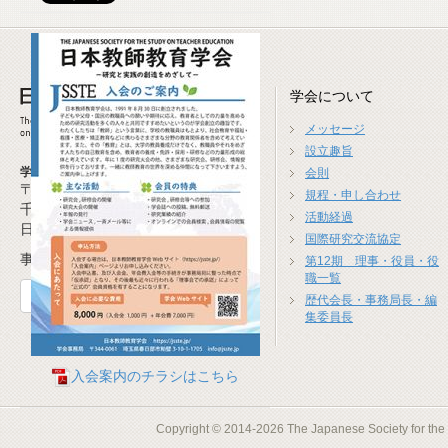
学会について
メッセージ
設立趣旨
学会事務局
会則
〒277-0941
規程・申し合わせ
千葉県柏市高柳1674-4
活動経過
日本教師教育学会事務局
国際研究交流協定
事務局長 米沢 崇(広島大学)
第12期 理事・役員・役
職一覧
お問合せフォーム
歴代会長・事務局長・編
集委員長
入会案内のチラシはこちら
Copyright © 2014-2026 The Japanese Society for the S