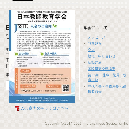
学会について
メッセージ
設立趣旨
学会事務局
会則
〒277-0941
規程・申し合わせ
千葉県柏市高柳1674-4
活動経過
日本教師教育学会事務局
国際研究交流協定
事務局長 米沢 崇(広島大学)
第12期 理事・役員・役
職一覧
お問合せフォーム
歴代会長・事務局長・編
集委員長
入会案内のチラシはこちら
Copyright © 2014-2026 The Japanese Society for the S