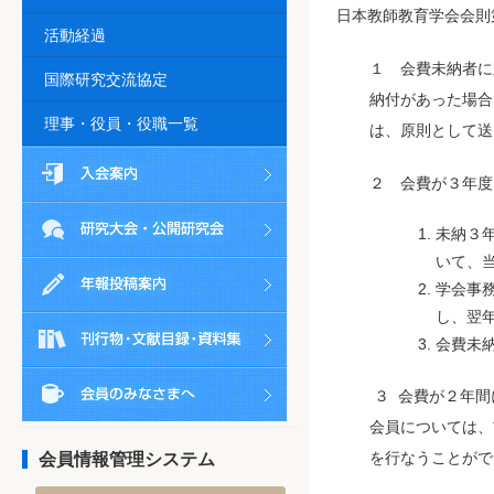
日本教師教育学会会則
活動経過
１ 会費未納者に
国際研究交流協定
納付があった場合
理事・役員・役職一覧
は、原則として送
２ 会費が３年度
未納３
いて、
学会事
し、翌
会費未
３ 会費が２年間
会員については、
を行なうことがで
会員情報管理システム